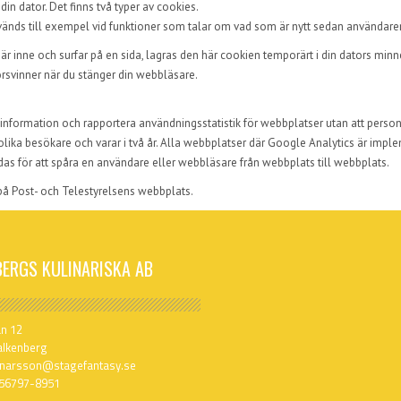
in dator. Det finns två typer av cookies.
används till exempel vid funktioner som talar om vad som är nytt sedan använda
 inne och surfar på en sida, lagras den här cookien temporärt i din dators minne 
örsvinner när du stänger din webbläsare.
 information och rapportera användningsstatistik för webbplatser utan att perso
 olika besökare och varar i två år. Alla webbplatser där Google Analytics är imple
as för att spåra en användare eller webbläsare från webbplats till webbplats.
 på
Post- och Telestyrelsens webbplats
.
BERGS KULINARISKA AB
an 12
alkenberg
unnarsson@stagefantasy.se
 556797-8951