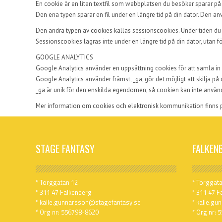
En cookie är en liten textfil som webbplatsen du besöker sparar på d
Den ena typen sparar en fil under en längre tid på din dator. Den 
Den andra typen av cookies kallas sessionscookies. Under tiden du är
Sessionscookies lagras inte under en längre tid på din dator, utan f
GOOGLE ANALYTICS
Google Analytics använder en uppsättning cookies för att samla in
Google Analytics använder främst, _ga, gör det möjligt att skilja på
_ga är unik för den enskilda egendomen, så cookien kan inte använd
Mer information om cookies och elektronisk kommunikation finns
STAGE FANTASY
FALKEN
* Torggatan 12
* Torggat
* 311 47 Falkenberg
* 311 47 F
* kalle.gunnarsson@stagefantasy.se
* kalle.g
* Org nr: 556798-8620
* Org nr: