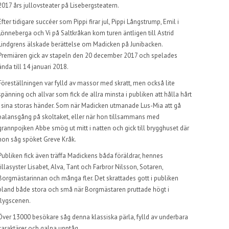
2017 års jullovsteater på Lisebergsteatern.
Efter tidigare succéer som Pippi firar jul, Pippi Långstrump, Emil i
Lönneberga och Vi på Saltkråkan kom turen äntligen till Astrid
Lindgrens älskade berättelse om Madicken på Junibacken.
Premiären gick av stapeln den 20 december 2017 och spelades
ända till 14 januari 2018.
Föreställningen var fylld av massor med skratt, men också lite
spänning och allvar som fick de allra minsta i publiken att hålla hårt
i sina storas händer. Som när Madicken utmanade Lus-Mia att gå
balansgång på skoltaket, eller när hon tillsammans med
grannpojken Abbe smög ut mitt i natten och gick till brygghuset där
hon såg spöket Greve Kråk.
Publiken fick även träffa Madickens båda föräldrar, hennes
lillasyster Lisabet, Alva, Tant och Farbror Nilsson, Sotaren,
Borgmästarinnan och många fler. Det skrattades gott i publiken
bland både stora och små när Borgmästaren pruttade högt i
flygscenen.
Över 13000 besökare såg denna klassiska pärla, fylld av underbara
karaktärer och galna upptåg.