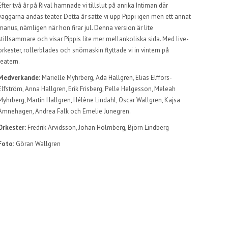
Efter två år på Rival hamnade vi tillslut på anrika Intiman där
väggarna andas teater. Detta år satte vi upp Pippi igen men ett annat
manus, nämligen när hon firar jul. Denna version är lite
stillsammare och visar Pippis lite mer mellankoliska sida. Med live-
orkester, rollerblades och snömaskin flyttade vi in vintern på
teatern.
Medverkande:
Marielle Myhrberg, Ada Hallgren, Elias Elffors-
Elfström, Anna Hallgren, Erik Frisberg, Pelle Helgesson, Meleah
Myhrberg, Martin Hallgren, Hélène Lindahl, Oscar Wallgren, Kajsa
Amnehagen, Andrea Falk och Emelie Junegren.
Orkester:
Fredrik Arvidsson, Johan Holmberg, Björn Lindberg
Foto:
Göran Wallgren