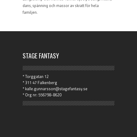
dans, spänning och massor av skratt för hela
familjen.
STAGE FANTASY
* Torggatan 12
* 311 47 Falkenberg
* kalle.gunnarsson@stagefantasy.se
* Org nr: 556798-8620