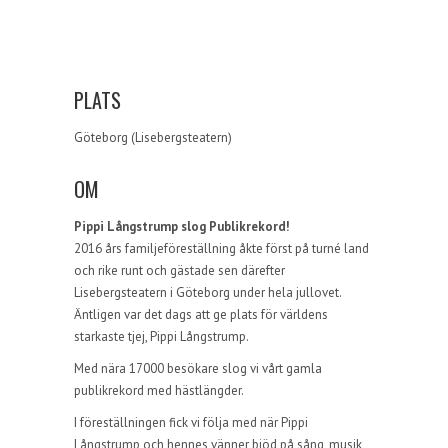
PLATS
Göteborg (Lisebergsteatern)
OM
Pippi Långstrump slog Publikrekord!
2016 års familjeföreställning åkte först på turné land
och rike runt och gästade sen därefter
Lisebergsteatern i Göteborg under hela jullovet.
Äntligen var det dags att ge plats för världens
starkaste tjej, Pippi Långstrump.
Med nära 17000 besökare slog vi vårt gamla
publikrekord med hästlängder.
I föreställningen fick vi följa med när Pippi
Långstrump och hennes vänner bjöd på sång, musik,