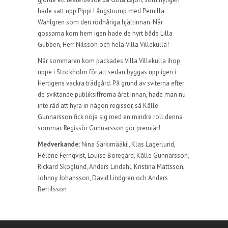
hade satt upp Pippi Långstrump med Pernilla
Wahlgren som den rödhåriga hjältinnan. När
gossarna kom hem igen hade de hyrt både Lilla
Gubben, Herr Nilsson och hela Villa Villekulla!
När sommaren kom packades Villa Villekulla ihop
uppe i Stockholm för att sedan byggas upp igen i
Hertigens vackra trädgård. På grund av sviterna efter
de sviktande publiksiffrorna året innan, hade man nu
inte råd att hyra in någon regissör, så Kålle
Gunnarsson fick nöja sig med en mindre roll denna
sommar. Regissör Gunnarsson gör premiär!
Medverkande:
Nina Särkimääkii, Klas Lagerlund,
Hélène Fernqvist, Louise Böregård, Kålle Gunnarsson,
Rickard Skoglund, Anders Lindahl, Kristina Mattsson,
Johnny Johansson, David Lindgren och Anders
Bertilsson