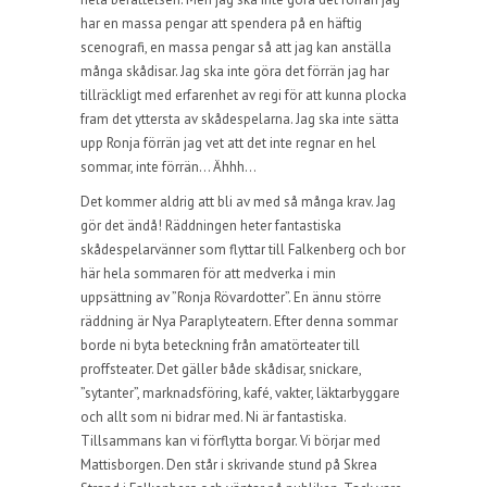
har en massa pengar att spendera på en häftig
scenografi, en massa pengar så att jag kan anställa
många skådisar. Jag ska inte göra det förrän jag har
tillräckligt med erfarenhet av regi för att kunna plocka
fram det yttersta av skådespelarna. Jag ska inte sätta
upp Ronja förrän jag vet att det inte regnar en hel
sommar, inte förrän… Ähhh…
Det kommer aldrig att bli av med så många krav. Jag
gör det ändå! Räddningen heter fantastiska
skådespelarvänner som flyttar till Falkenberg och bor
här hela sommaren för att medverka i min
uppsättning av ”Ronja Rövardotter”. En ännu större
räddning är Nya Paraplyteatern. Efter denna sommar
borde ni byta beteckning från amatörteater till
proffsteater. Det gäller både skådisar, snickare,
”sytanter”, marknadsföring, kafé, vakter, läktarbyggare
och allt som ni bidrar med. Ni är fantastiska.
Tillsammans kan vi förflytta borgar. Vi börjar med
Mattisborgen. Den står i skrivande stund på Skrea