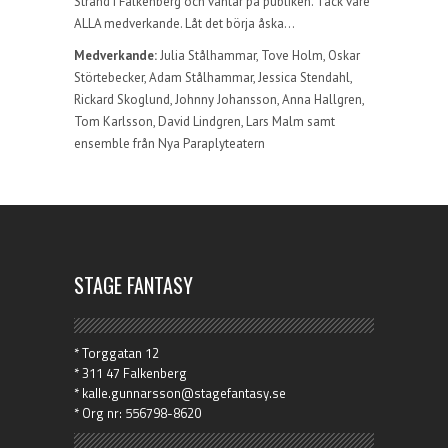
Strand i Falkenberg och väntar på publiken. Tack vare
ALLA medverkande. Låt det börja åska…
Medverkande:
Julia Stålhammar, Tove Holm, Oskar
Störtebecker, Adam Stålhammar, Jessica Stendahl,
Rickard Skoglund, Johnny Johansson, Anna Hallgren,
Tom Karlsson, David Lindgren, Lars Malm samt
ensemble från Nya Paraplyteatern
STAGE FANTASY
* Torggatan 12
* 311 47 Falkenberg
* kalle.gunnarsson@stagefantasy.se
* Org nr: 556798-8620