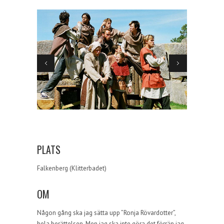
PLATS
Falkenberg (Klitterbadet)
OM
Någon gång ska jag sätta upp ”Ronja Rövardotter”,
hela berättelsen. Men jag ska inte göra det förrän jag