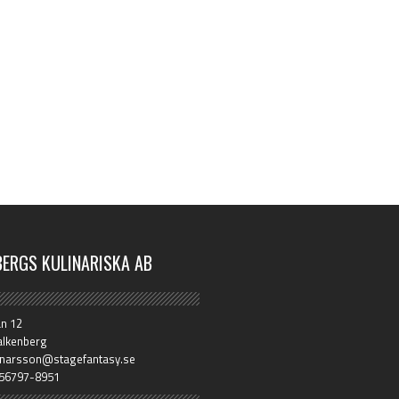
BERGS KULINARISKA AB
an 12
alkenberg
unnarsson@stagefantasy.se
 556797-8951