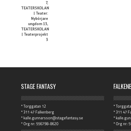
7
,
TEATERSKOLAN
| Teater:
Nybörjare
ungdom 13
,
TEATERSKOLAN
| Teaterprojekt
3
STAGE FANTASY
FALKEN
* Torggatan 12
* Torggat
* 311 47 Falkenberg
* 311 47 F
* kalle.gunnarsson@stagefantasy.se
* kalle.g
* Org nr: 556798-8620
* Org nr: